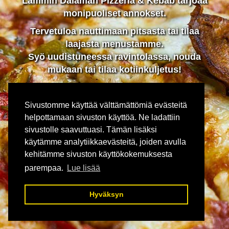
Lammin Dalaman Pizzeria & Kebab tarjoaa
monipuoliset annokset.
Tervetuloa nauttimaan pitsasta tai tilaa
laajasta menustamme.
Syö uudistuneessa ravintolassa, nouda
mukaan tai tilaa kotiinkuljetus!
Sivustomme käyttää välttämättömiä evästeitä
Kotiinkuljetus
helpottamaan sivuston käyttöä. Ne ladattiin
sivustolle saavuttuasi. Tämän lisäksi
käytämme analytiikkaevästeitä, joiden avulla
Ruokalista
kehitämme sivuston käyttökokemuksesta
parempaa.
Lue lisää
Pizzat
Hyväksyn