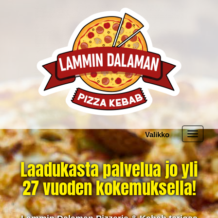
Valikko
Valikko
Laadukasta palvelua jo yli
27 vuoden kokemuksella!